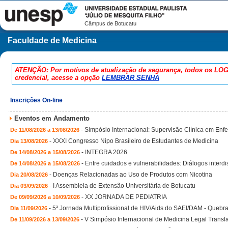
Câmpus de Botucatu
Faculdade de Medicina
ATENÇÃO: Por motivos de atualização de segurança, todos os LOG
credencial, acesse a opção
LEMBRAR SENHA
Inscrições On-line
Eventos em Andamento
-
Simpósio Internacional: Supervisão Clínica em En
De 11/08/2026 a 13/08/2026
-
XXXI Congresso Nipo Brasileiro de Estudantes de Medicina
Dia 13/08/2026
-
INTEGRA 2026
De 14/08/2026 a 15/08/2026
-
Entre cuidados e vulnerabilidades: Diálogos interd
De 14/08/2026 a 15/08/2026
-
Doenças Relacionadas ao Uso de Produtos com Nicotina
Dia 20/08/2026
-
I Assembleia de Extensão Universitária de Botucatu
Dia 03/09/2026
-
XX JORNADA DE PEDIATRIA
De 09/09/2026 a 10/09/2026
-
5ª Jornada Multiprofissional de HIV/Aids do SAEI/DAM - Quebr
Dia 11/09/2026
-
V Simpósio Internacional de Medicina Legal Transl
De 11/09/2026 a 13/09/2026